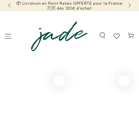
📦 Livraison en Point Relais OFFERTE pour la France
📦 
IGNORER LE
CONTENU
🇫🇷 dès 120€ d'achat
Panier