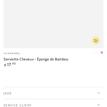
Fournisseur:
CHAMARREL
Gris
Ecru
Vio
Serviette Cheveux - Éponge de Bambou
Prix
17
,90
€
normal
JADE
SERVICE CLIENT