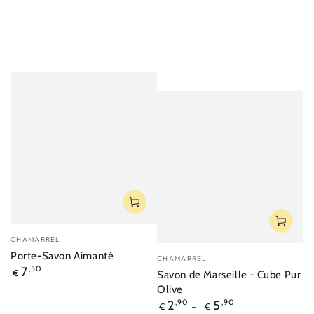
Fournisseur:
CHAMARREL
Fournisseur:
Porte-Savon Aimanté
CHAMARREL
Prix
7
,50
€
Savon de Marseille - Cube Pur
normal
Olive
Prix
2
,90
5
,90
€
€