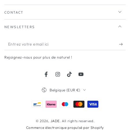
CONTACT
NEWSLETTERS
Entrez
votre
Rejoignez-nous pour plus de naturel !
email
ici
Facebook
Instagram
TikTok
YouTube
Pays/région
Belgique (EUR €)
Modes
de
paiement
© 2026,
JADE
. All rights reserved.
Commerce électronique propulsé par Shopify