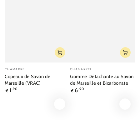
Fournisseur:
Fournisseur:
CHAMARREL
CHAMARREL
Copeaux de Savon de
Gomme Détachante au Savon
Marseille (VRAC)
de Marseille et Bicarbonate
Prix
Prix
1
,90
6
,90
€
€
normal
normal