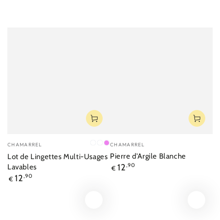
Fournisseur:
Fournisseur:
CHAMARREL
CHAMARREL
Gris
Ecru
Violet
Pierre d'Argile Blanche
Lot de Lingettes Multi-Usages
Prix
12
,90
Lavables
€
normal
Prix
12
,90
€
normal