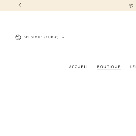
IGNORER LE
📦
CONTENU
Pays/région
BELGIQUE (EUR €)
ACCUEIL
BOUTIQUE
LE
IGNORER LES
INFORMATIONS SUR
LE PRODUIT