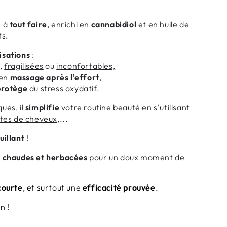
e à
tout faire
, enrichi en
cannabidiol
et en huile de
ts.
lisations
:
s
,
fragilisées
ou
inconfortables,
 en
massage après l'effort
,
rotège
du stress oxydatif.
ues, il
simplifie
votre routine beauté en s'utilisant
tes de cheveux
,...
uillant
!
 chaudes et herbacées
pour un doux moment de
courte
, et surtout une
efficacité prouvée
.
n !