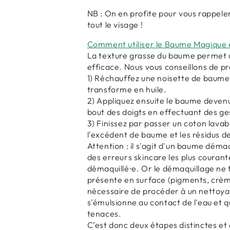
NB : On en profite pour vous rappeler 
tout le visage !
Comment utiliser le Baume Magique 
La texture grasse du baume permet un
efficace. Nous vous conseillons de p
1) Réchauffez une noisette de baume d
transforme en huile.
2) Appliquez ensuite le baume devenu
bout des doigts en effectuant des ges
3) Finissez par passer un coton lavabl
l'excédent de baume et les résidus d
Attention : il s'agit d'un baume déma
des erreurs skincare les plus courant
démaquillé⸱e. Or le démaquillage ne 
présente en surface (pigments, crème 
nécessaire de procéder à un nettoyag
s'émulsionne au contact de l'eau et q
tenaces.
C’est donc deux étapes distinctes e