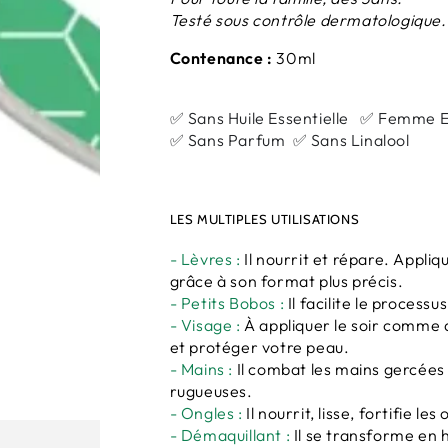
Testé sous contrôle dermatologique.
Contenance :
30ml
✅ Sans Huile Essentielle ✅ Femme En
✅ Sans Parfum ✅ Sans Linalool
LES MULTIPLES UTILISATIONS
- Lèvres :
Il n
ourrit et répare. Appliq
grâce à son format plus précis.
- Petits Bobos :
Il facilite le processu
- Visage :
À appliquer le soir comme 
et protéger votre peau.
- Mains :
Il combat les mains gercées 
rugueuses.
- Ongles :
Il n
ourrit, lisse, fortifie les
- Démaquillant :
Il se transforme en h