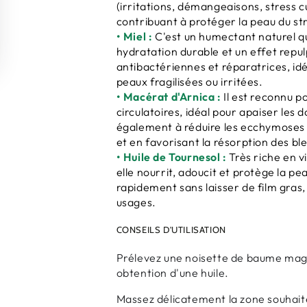
(irritations, démangeaisons, stress 
contribuant à protéger la peau du str
• Miel :
C'est un humectant naturel qui
hydratation durable et un effet repul
antibactériennes et réparatrices, idéa
peaux fragilisées ou irritées.
• Macérat d'Arnica :
Il est reconnu p
circulatoires, idéal pour apaiser les d
également à réduire les ecchymoses e
et en favorisant la résorption des bl
• Huile de Tournesol :
Très riche en v
elle nourrit, adoucit et protège la p
rapidement sans laisser de film gras, 
usages.
CONSEILS D'UTILISATION
Prélevez une noisette de baume magiq
obtention d'une huile.
Massez délicatement la zone souhaité