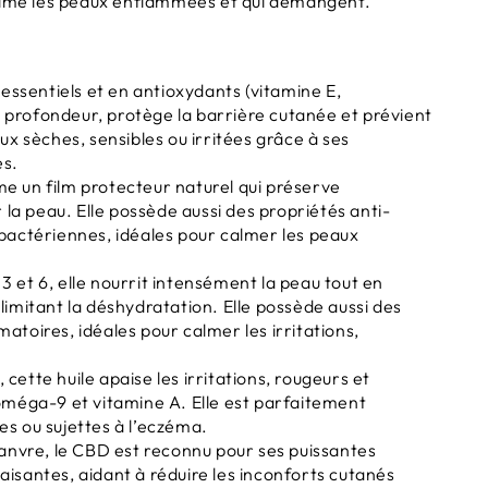
calme les peaux enflammées et qui démangent.
 essentiels et en antioxydants (vitamine E,
 en profondeur, protège la barrière cutanée et prévient
ux sèches, sensibles ou irritées grâce à ses
es.
rme un film protecteur naturel qui préserve
r la peau. Elle possède aussi des propriétés anti-
ibactériennes, idéales pour calmer les peaux
 et 6, elle nourrit intensément la peau tout en
limitant la déshydratation. Elle possède aussi des
atoires, idéales pour calmer les irritations,
 cette huile apaise les irritations, rougeurs et
 oméga-9 et vitamine A. Elle est parfaitement
es ou sujettes à l’eczéma.
hanvre, le CBD est reconnu pour ses puissantes
aisantes, aidant à réduire les inconforts cutanés