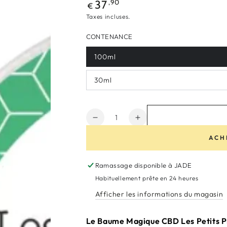
Prix
,90
37
€
normal
Taxes incluses.
CONTENANCE
100ml
30ml
Quantité
Réduire
Augmenter
la
la
ACH
quantité
quantité
de
de
Le
Le
Ramassage disponible à
JADE
Baume
Baume
Habituellement prête en 24 heures
Magique
Magique
Afficher les informations du magasin
CBD
CBD
Le Baume Magique CBD Les Petits P