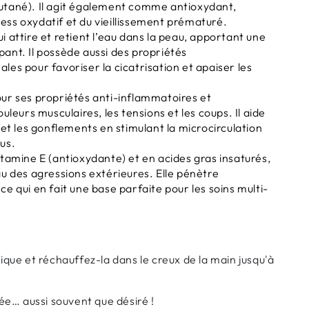
cutané). Il agit également comme antioxydant,
ess oxydatif et du vieillissement prématuré.
 attire et retient l’eau dans la peau, apportant une
pant. Il possède aussi des propriétés
les pour favoriser la cicatrisation et apaiser les
our ses propriétés anti-inflammatoires et
ouleurs musculaires, les tensions et les coups. Il aide
t les gonflements en stimulant la microcirculation
eus.
itamine E (antioxydante) et en acides gras insaturés,
eau des agressions extérieures. Elle pénètre
ce qui en fait une base parfaite pour les soins multi-
ue et réchauffez-la dans le creux de la main jusqu'à
e… aussi souvent que désiré !