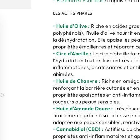
- Eczéma et Psoriasis :
Il apaise et 
LES ACTIFS PHARES
• Huile d'Olive :
Riche en acides gras
polyphénols), l’huile d’olive nourrit
la déshydratation. Elle apaise les pea
propriétés émollientes et réparatric
• Cire d'Abeille :
La cire d’abeille fo
l’hydratation tout en laissant respire
inflammatoires, cicatrisantes et ant
abîmées.
• Huile de Chanvre :
Riche en oméga 3
renforçant la barrière cutanée et en 
propriétés apaisantes et anti-inflamm
rougeurs ou peaux sensibles.
• Huile d'Amande Douce :
Très douce,
tiraillements grâce à sa richesse en
adaptée aux peaux sensibles, réactiv
• Cannabidiol (CBD) :
Actif issu du c
propriétés anti-inflammatoires et ap