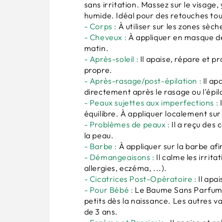
sans irritation. Massez sur le visage
humide. Idéal pour des retouches tout
- Corps :
À utiliser sur les zones sèc
- Cheveux :
À appliquer en masque de
matin.
- Après-soleil :
Il apaise, répare et p
propre.
- Après-rasage/post-épilation :
Il ap
directement après le rasage ou l'épil
- Peaux sujettes aux imperfections :
équilibre. À appliquer localement su
- Problèmes de peaux :
Il a reçu des
la peau.
- Barbe :
À appliquer sur la barbe afin
- Démangeaisons :
Il calme les irrit
allergies, eczéma, ...).
- Cicatrices Post-Opératoire :
Il apai
- Pour Bébé :
Le Baume Sans Parfum e
petits dès la naissance. Les autres v
de 3 ans.