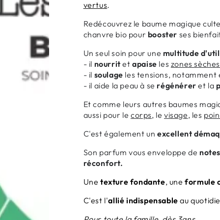
vertus
.
Redécouvrez le baume magique cult
chanvre bio pour
booster
ses bienfai
Un seul soin pour une
multitude d'uti
- il
nourrit
et
apaise
les
zones sèche
- il
soulage
les tensions, notamment
- il aide la peau à se
régénérer
et la
p
Et comme leurs autres baumes magiq
aussi pour le
corps
, le
visage
, les
poin
C'est également un
excellent démaq
Son parfum vous enveloppe de
notes
réconfort.
Une
texture fondante
, une
formule 
C'est l'
allié indispensable
au quotidie
Pour toute la famille, dès 3ans.