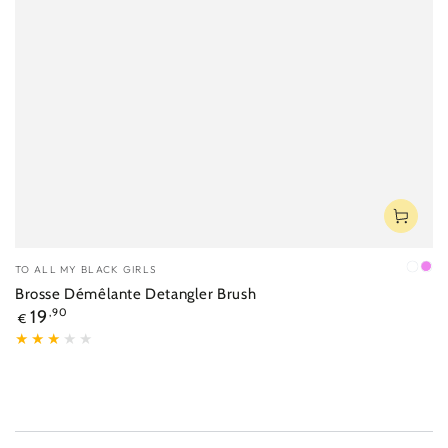
Fournisseur:
TO ALL MY BLACK GIRLS
Noir
Vio
Brosse Démêlante Detangler Brush
Prix
19
,90
€
normal