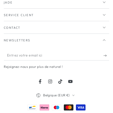
JADE
SERVICE CLIENT
CONTACT
NEWSLETTERS
Entrez
votre
Rejoignez-nous pour plus de naturel !
email
ici
Facebook
Instagram
TikTok
YouTube
Pays/région
Belgique (EUR €)
Modes