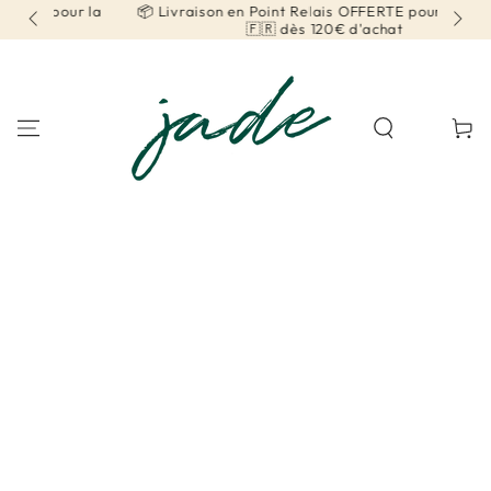
r la
📦 Livraison en Point Relais OFFERTE pour la France
IGNORER LE
CONTENU
🇫🇷 dès 120€ d'achat
Panier
IGNORER LES
INFORMATIONS SUR
LE PRODUIT