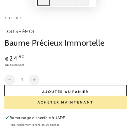
ACCUEIL
/
LOUISE ÉMOI
Baume Précieux Immortelle
Prix
,90
24
€
normal
Taxes incluses.
Quantité
Réduire
Augmenter
la
la
AJOUTER AU PANIER
quantité
quantité
de
de
ACHETER MAINTENANT
Baume
Baume
Précieux
Précieux
Ramassage disponible à
JADE
Immortelle
Immortelle
Habituellement prête en 24 heures