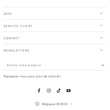
JADE
SERVICE CLIENT
CONTACT
NEWSLETTERS
Entrez
votre
Rejoignez-nous pour plus de naturel !
email
ici
Facebook
Instagram
TikTok
YouTube
Pays/région
Belgique (EUR €)