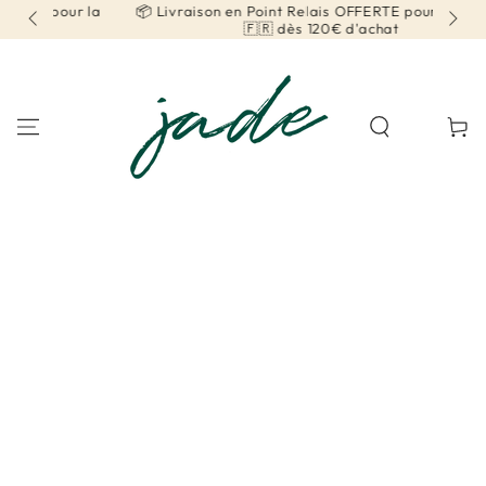
r la
📦 Livraison en Point Relais OFFERTE pour la France
IGNORER LE
CONTENU
🇫🇷 dès 120€ d'achat
Panier
IGNORER LES
INFORMATIONS SUR
LE PRODUIT