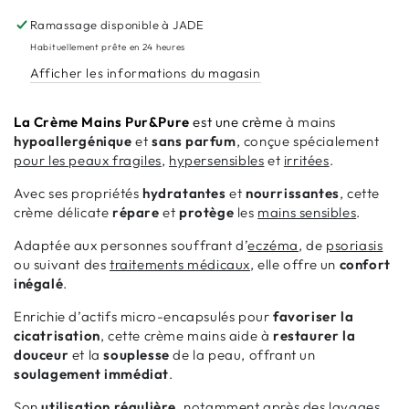
Mains
Mains
Ramassage disponible à
JADE
Pur&amp;Pure
Pur&amp;Pure
Habituellement prête en 24 heures
Afficher les informations du magasin
La Crème Mains Pur&Pure
est une crème
à mains
hypoallergénique
et
sans parfum
, conçue spécialement
pour les peaux fragiles
,
hypersensibles
et
irritées
.
Avec ses propriétés
hydratantes
et
nourrissantes
, cette
crème délicate
répare
et
protège
les
mains sensibles
.
Adaptée aux personnes souffrant d’
eczéma
, de
psoriasis
ou suivant des
traitements médicaux
, elle offre un
confort
inégalé
.
Enrichie d’actifs micro-encapsulés pour
favoriser la
cicatrisation
, cette crème mains aide à
restaurer la
douceur
et la
souplesse
de la peau, offrant un
soulagement immédiat
.
Son
utilisation régulière
, notamment après des lavages