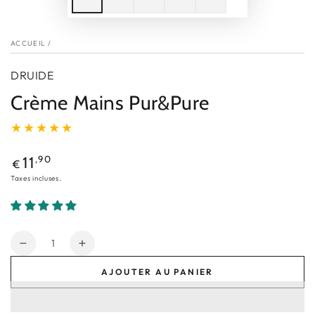
ACCUEIL
/
DRUIDE
Crème Mains Pur&Pure
Prix
,90
11
€
normal
Taxes incluses.
Quantité
Réduire
Augmenter
la
la
AJOUTER AU PANIER
quantité
quantité
de
de
Crème
Crème