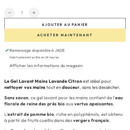
Quantité
Réduire
Augmenter
la
la
AJOUTER AU PANIER
quantité
quantité
de
de
ACHETER MAINTENANT
Gel
Gel
Lavant
Lavant
Ramassage disponible à
JADE
Mains
Mains
Pomme
Pomme
Habituellement prête en 24 heures
Afficher les informations du magasin
Le Gel Lavant Mains Lavande Citron
est idéal pour
nettoyer vos mains
tout en
douceur
,
sans les dessécher.
Sans savon
, ce gel lavant pour les mains contient de l'
eau
florale de reine des prés bio
aux
vertus apaisantes
.
L'
extrait de pomme bio
, riche en polyphénols, est obtenu
à partir de fruits cueillis dans des
vergers français
.