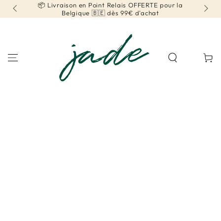
our la
📦 Livraison en Point Relais OFFERTE pour la France
IGNORER LE
CONTENU
🇫🇷 dès 120€ d'achat
Panier
IGNORER LES
INFORMATIONS SUR
LE PRODUIT