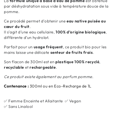
La
formule unique à base d'eau de pomme
est obtenue
par déshydratation sous vide à température douce de la
pomme.
Ce procédé permet d’obtenir une
eau native puisée au
cœur du fruit
.
Il s’agit d’une eau cellulaire,
100% d’origine biologique
,
différente d’un hydrolat.
Parfait pour un
usage fréquent
, ce produit bio pour les
mains laisse une délicate
senteur de fruits frais
.
Son flacon de 300ml est en
plastique 100% recyclé
,
recyclable
et
rechargeable
.
Ce produit existe également au parfum pomme.
Contenance :
300ml ou en Eco-Recharge de 1L
✅ Femme Enceinte et Allaitante ✅ Vegan
✅ Sans Linalool