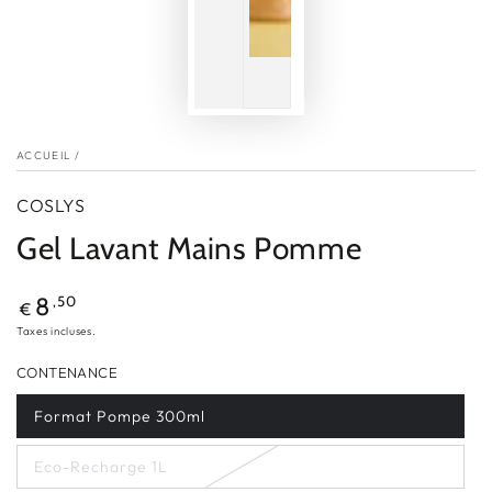
ACCUEIL
/
COSLYS
Gel Lavant Mains Pomme
Prix
,50
8
€
normal
Taxes incluses.
CONTENANCE
Format Pompe 300ml
Eco-Recharge 1L