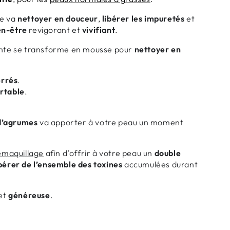
ge va
nettoyer en douceur
,
libérer les impuretés
et
en-être
revigorant et
vivifiant
.
yante se transforme en mousse pour
nettoyer en
errés
.
rtable
.
d’agrumes
va apporter à votre peau un moment
émaquillage
afin d’offrir à votre peau un
double
ibérer de l’ensemble des toxines
accumulées durant
et
généreuse
.