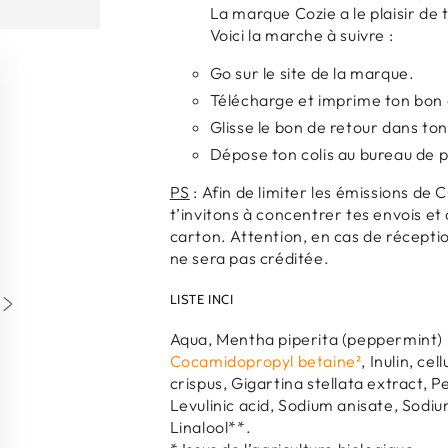
La marque Cozie a le plaisir de t’
Voici la marche à suivre :
Go sur le site de la marque.
Télécharge et imprime ton bon d
Glisse le bon de retour dans ton 
Dépose ton colis au bureau de p
PS
: Afin de limiter les émissions de
t’invitons à concentrer tes envois et
carton. Attention, en cas de récept
ne sera pas créditée.
LISTE INCI
Aqua, Mentha piperita (peppermint) l
Cocamidopropyl betaine²
, Inulin, c
crispus, Gigartina stellata extract,
Levulinic acid, Sodium anisate, Sodi
Linalool**.