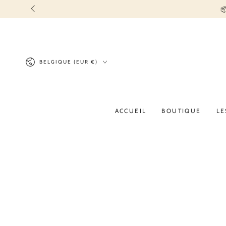
IGNORER LE
📦 
CONTENU
Pays/région
BELGIQUE (EUR €)
ACCUEIL
BOUTIQUE
LE
IGNORER LES
INFORMATIONS SUR
LE PRODUIT