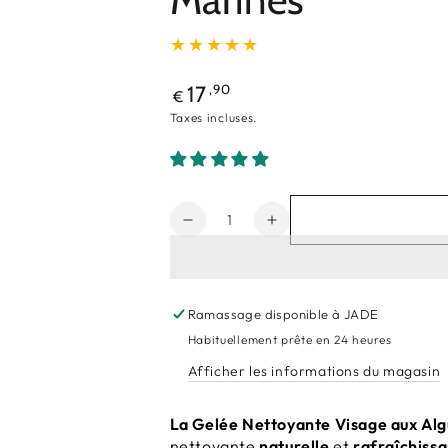
Prix
,90
17
€
normal
Taxes incluses.
Quantité
Réduire
Augmenter
la
la
quantité
quantité
de
de
Gelée
Gelée
Ramassage disponible à
JADE
Nettoyante
Nettoyante
Habituellement prête en 24 heures
Visage
Visage
Afficher les informations du magasin
aux
aux
Algues
Algues
Marines
Marines
La Gelée Nettoyante Visage aux Alg
nettoyante
naturelle
et
rafraîchiss