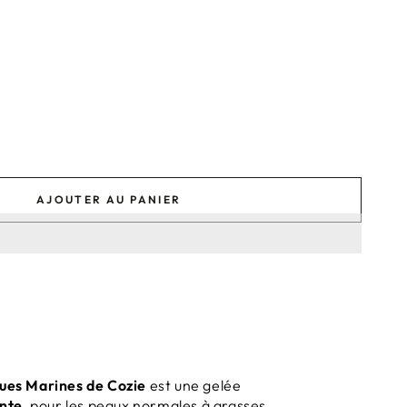
AJOUTER AU PANIER
ues Marines de Cozie
est une gelée
ante
, pour les
peaux normales à grasses
.