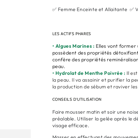
✅ Femme Enceinte et Allaitante ✅ 
LES ACTIFS PHARES
• Algues Marines :
Elles vont former 
possèdent des propriétés détoxifiante
confère des propriétés reminéralisa
peau.
• Hydrolat de Menthe Poivrée :
Il
est
la peau. Il va assainir et purifier la 
la production de sébum et raviver les 
CONSEILS D'UTILISATION
Faire mousser matin et soir une noise
préalable. Utiliser la gelée après le
visage efficace.
Masser en effectuant des mouvement