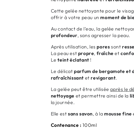
Cette gelée nettoyante pour le visa
offrir à votre peau un
moment de bi
Au contact de l’eau, la gelée netto
profondeur
, sans agresser la peau.
Après utilisation, les
pores
sont
ress
La peau est
propre
,
fraîche
et
confo
Le
teint éclatant
!
Le délicat
parfum de bergamote et 
rafraîchissant
et
revigorant
.
La gelée peut être utilisée
après le d
nettoyage
et permettre ainsi de la
l
la journée.
Elle est
sans savon
, à la
mousse fine
Contenance :
100ml