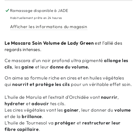
Soin
Soin
Ramassage disponible à
JADE
Volume
Volume
Habituellement prête en 24 heures
Afficher les informations du magasin
Le Mascara
Soin Volume de Lady Green
est l’allié des
regards intenses.
Ce mascara d’un noir profond ultra pigmenté
allonge les
cils
, les
gaine
et leur
donne du volume.
On aime sa formule riche en cires et en huiles végétales
qui
nourrit et protège les cils
pour un véritable effet soin.
L'huile de Marula et l'extrait d'Orchidée vont
nourrir
,
hydrater
et
adoucir
tes cils.
Les cires végétales vont les
gainer
, leur donner du
volume
et de la
brillance
.
L'huile de Tournesol va
protéger
et
restructurer leur
fibre capillaire
.