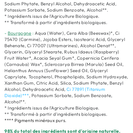
Sodium Phytate, Benzyl Alcohol, Dehydroacetic Acid,
Potassium Sorbate, Sodium Benzoate, Alcohol**.
* Ingrédients issus de l'Agriculture Biologique.
** Transformé à partir d'ingrédients biologiques.
-
Bourgogne
:
Aqua (Water), Cera Alba (Beeswax)*, Ci
75470 (Carmine), Jojoba Esters, Isostearic Acid, Glyceryl
Behenate, Ci 77007 (Ultramarines), Alcohol Denat**,
Glycerin, Glyceryl Stearate, Rubus Idaeus (Raspberry)
Fruit Water*, Acacia Seyal Gum*, Copernicia Cerifera
(Carnauba) Wax*, Sclerocarya Birrea (Marula) Seed Oil,
Helianthus Annuus (Sunflower) Seed Oil, Glyceryl
Caprylate, Tocopherol, Phospholipids, Sodium Hydroxyde,
Xanthan Gum, Citric Acid, Silica, Sodium Phytate, Benzyl
Alcohol, Dehydroacetic Acid,
Ci 77891 (Titanium
Dioxide)***
, Potassium Sorbate, Sodium Benzoate,
Alcohol**.
* Ingrédients issus de l'Agriculture Biologique.
** Transformé à partir d'ingrédients biologiques.
**** Pigments minéraux purs.
98% du total des ingrédients sont d'origine naturelle.