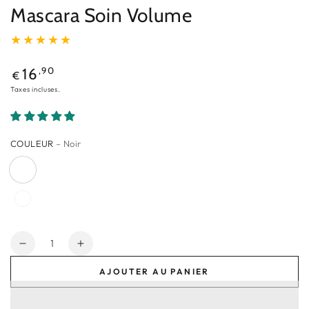
Mascara Soin Volume
Prix
,90
16
€
normal
Taxes incluses.
COULEUR
– Noir
Quantité
Réduire
Augmenter
la
la
AJOUTER AU PANIER
quantité
quantité
de
de
Mascara
Mascara