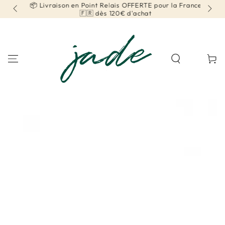
📦 Livraison en Point Relais OFFERTE pour la France
📦 
IGNORER LE
CONTENU
🇫🇷 dès 120€ d'achat
Panier
IGNORER LES
INFORMATIONS SUR
LE PRODUIT