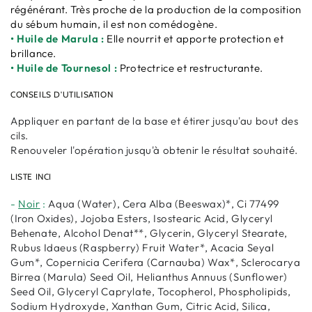
régénérant. Très proche de la production de la composition
du sébum humain, il est non comédogène.
• Huile de Marula :
Elle nourrit et apporte protection et
brillance.
• Huile de Tournesol :
Protectrice et restructurante.
CONSEILS D'UTILISATION
Appliquer en partant de la base et étirer jusqu'au bout des
cils.
Renouveler l'opération jusqu'à obtenir le résultat souhaité.
LISTE INCI
-
Noir
:
Aqua (Water), Cera Alba (Beeswax)*, Ci 77499
(Iron Oxides), Jojoba Esters, Isostearic Acid, Glyceryl
Behenate, Alcohol Denat**, Glycerin, Glyceryl Stearate,
Rubus Idaeus (Raspberry) Fruit Water*, Acacia Seyal
Gum*, Copernicia Cerifera (Carnauba) Wax*, Sclerocarya
Birrea (Marula) Seed Oil, Helianthus Annuus (Sunflower)
Seed Oil, Glyceryl Caprylate, Tocopherol, Phospholipids,
Sodium Hydroxyde, Xanthan Gum, Citric Acid, Silica,