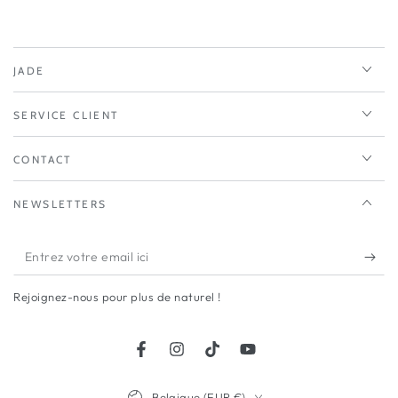
JADE
SERVICE CLIENT
CONTACT
NEWSLETTERS
Entrez
votre
Rejoignez-nous pour plus de naturel !
email
ici
Facebook
Instagram
TikTok
YouTube
Pays/région
Belgique (EUR €)