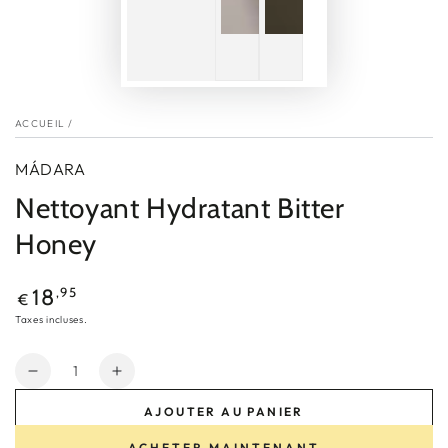
ACCUEIL
/
MÁDARA
Nettoyant Hydratant Bitter
Honey
Prix
,95
18
€
normal
Taxes incluses.
Quantité
Réduire
Augmenter
la
la
AJOUTER AU PANIER
quantité
quantité
de
de
ACHETER MAINTENANT