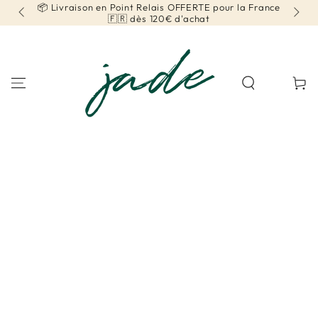
 OFFERTE pour la France
📦 Livraison en Point Relais OFFERTE po
IGNORER LE
 d'achat
CONTENU
Belgique 🇧🇪 dès 99€ d'achat
Panier
IGNORER LES
INFORMATIONS SUR
LE PRODUIT