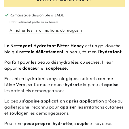
Nettoyant
Nettoyant
Hydratant
Hydratant
Ramassage disponible à
JADE
Bitter
Bitter
Honey
Honey
Habituellement prête en 24 heures
Afficher les informations du magasin
Le Nettoyant Hydratant Bitter Honey
est un gel douche
bio qui
nettoie délicatement
la peau, tout en l'
hydratant
.
Parfait pour les
peaux déshydratées
ou
sèches.
Il leur
apporte
douceur
et
souplesse
.
Enrichi en hydratants physiologiques naturels comme
l'Aloe Vera,
sa formule douce
hydrate
la peau et
apaise
les potentiels démangeaisons.
La peau
s'apaise application après application
grâce au
gaillet jaune, reconnu pour
apaiser
les irritations cutanées
et
soulager
les démangeaisons.
Pour une
peau propre
,
hydratée
,
souple
et soyeuse.