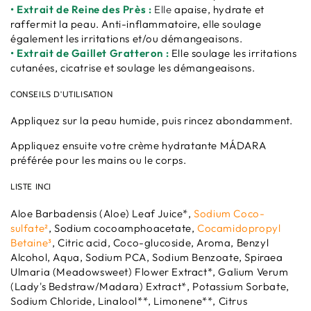
• Extrait de Reine des Près :
Elle
apaise, hydrate et
raffermit la peau. Anti-inflammatoire, elle soulage
également les irritations et/ou démangeaisons.
• Extrait de Gaillet Gratteron :
Elle soulage les irritations
cutanées, cicatrise et soulage les démangeaisons.
CONSEILS D'UTILISATION
Appliquez sur la peau humide, puis rincez abondamment.
Appliquez ensuite votre crème hydratante MÁDARA
préférée pour les mains ou le corps.
LISTE INCI
Aloe Barbadensis (Aloe) Leaf Juice*,
Sodium Coco-
sulfate²
, Sodium cocoamphoacetate,
Cocamidopropyl
Betaine
³
, Citric acid, Coco-glucoside, Aroma, Benzyl
Alcohol, Aqua, Sodium PCA, Sodium Benzoate, Spiraea
Ulmaria (Meadowsweet) Flower Extract*, Galium Verum
(Lady's Bedstraw/Madara) Extract*, Potassium Sorbate,
Sodium Chloride, Linalool**, Limonene**, Citrus