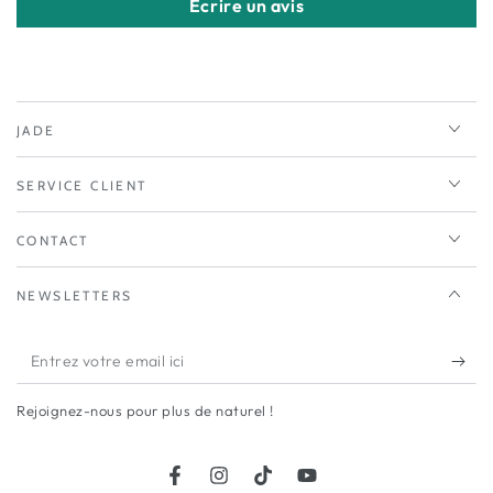
Écrire un avis
JADE
SERVICE CLIENT
CONTACT
NEWSLETTERS
Entrez
votre
Rejoignez-nous pour plus de naturel !
email
ici
Facebook
Instagram
TikTok
YouTube