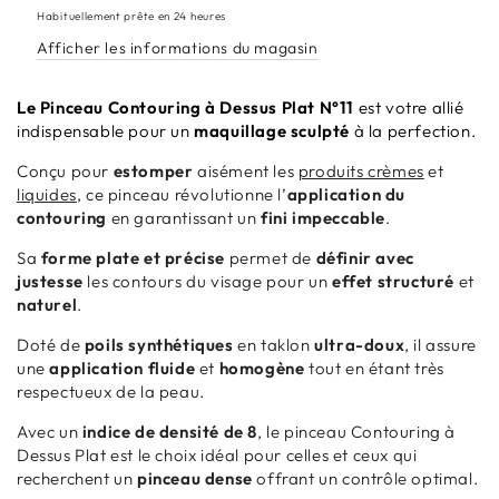
Dessus
Dessus
Habituellement prête en 24 heures
Plat
Plat
Afficher les informations du magasin
N°11
N°11
Le Pinceau Contouring à Dessus Plat N°11
est votre allié
indispensable pour un
maquillage sculpté
à la perfection.
Conçu pour
estomper
aisément les
produits crèmes
et
liquides
, ce pinceau révolutionne l’
application du
contouring
en garantissant un
fini impeccable
.
Sa
forme plate et précise
permet de
définir avec
justesse
les contours du visage pour un
effet structuré
et
naturel
.
Doté de
poils synthétiques
en taklon
ultra-doux
, il assure
une
application fluide
et
homogène
tout en étant très
respectueux de la peau.
Avec un
indice de densité de 8
, le pinceau Contouring à
Dessus Plat est le choix idéal pour celles et ceux qui
recherchent un
pinceau dense
offrant un contrôle optimal.