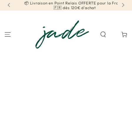
r la
📦 Livraison en Point Relais OFFERTE pour la France
IGNORER LE
CONTENU
🇫🇷 dès 120€ d'achat
Panier
IGNORER LES
INFORMATIONS SUR
LE PRODUIT