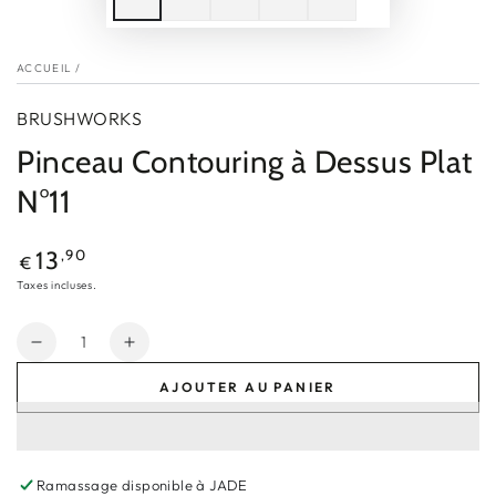
ACCUEIL
/
BRUSHWORKS
Pinceau Contouring à Dessus Plat
N°11
Prix
,90
13
€
normal
Taxes incluses.
Quantité
Réduire
Augmenter
la
la
AJOUTER AU PANIER
quantité
quantité
de
de
Pinceau
Pinceau
Contouring
Contouring
Ramassage disponible à
JADE
à
à