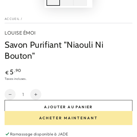
ACCUEIL
/
LOUISE ÉMOI
Savon Purifiant "Niaouli Ni
Bouton"
Prix
,90
5
€
normal
Taxes incluses.
Quantité
Réduire
Augmenter
la
la
AJOUTER AU PANIER
quantité
quantité
de
de
ACHETER MAINTENANT
Savon
Savon
Purifiant
Purifiant
Ramassage disponible à
JADE
&quot;Niaouli
&quot;Niaouli