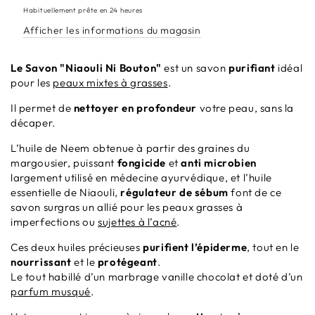
Ni
Ni
Habituellement prête en 24 heures
Bouton&quot;
Bouton&quot;
Afficher les informations du magasin
Le Savon "Niaouli Ni Bouton"
est un savon
purifiant
idéal
pour les
peaux mixtes à grasses
.
Il permet de
nettoyer en profondeur
votre peau, sans la
décaper.
L’huile de Neem obtenue à partir des graines du
margousier, puissant
fongicide
et
anti microbien
largement utilisé en médecine ayurvédique, et l’huile
essentielle de Niaouli,
régulateur de sébum
font de ce
savon surgras un allié pour les peaux grasses à
imperfections ou
sujettes à l’acné
.
Ces deux huiles précieuses
purifient l’épiderme
, tout en le
nourrissant
et le
protégeant
.
Le tout habillé d’un marbrage vanille chocolat et doté d’un
parfum musqué
.