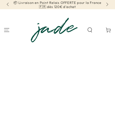
📦 Livraison en Point Relais OFFERTE pour la France
📦 Livrai
IGNORER LE
CONTENU
🇫🇷 dès 120€ d'achat
Be
Panier
IGNORER LES
INFORMATIONS SUR
LE PRODUIT