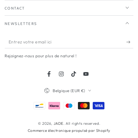
CONTACT
NEWSLETTERS
Entrez
votre
Rejoignez-nous pour plus de naturel !
email
ici
Facebook
Instagram
TikTok
YouTube
Pays/région
Belgique (EUR €)
Modes
de
paiement
© 2026,
JADE
. All rights reserved.
Commerce électronique propulsé par Shopify